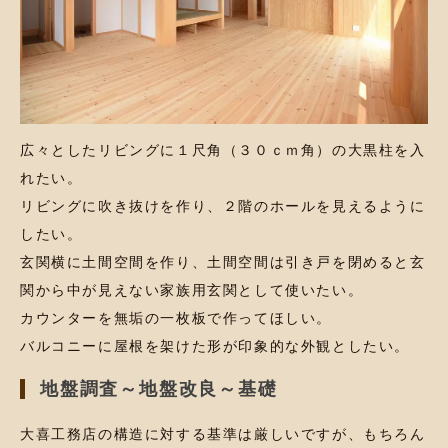
広々としたリビングに１尺角（３０ｃｍ角）の大黒柱を入
れたい。
リビングに吹き抜けを作り、２階のホールを見えるように
したい。
玄関横に土間空間を作り、土間空間は引き戸を閉めると玄
関から中が見えない家族用玄関として使いたい。
カウンターを無垢の一枚板で作ってほしい。
バルコニーに屋根を架けた形が印象的な外観としたい。
地盤調査～地盤改良～基礎
大喜工務店の構造に対する基準は厳しいですが、もちろん