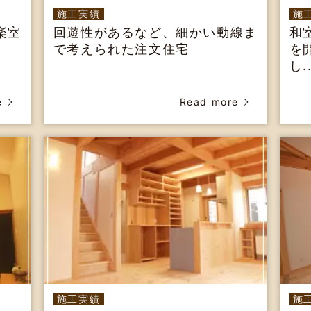
施工実績
施
楽室
回遊性があるなど、細かい動線ま
和
で考えられた注文住宅
を
し..
e
Read more
施工実績
施