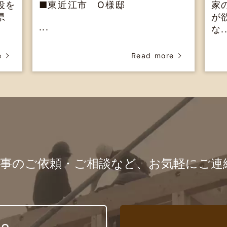
役を
■東近江市 O様邸
家
県
が
...
な..
e
Read more
仕事のご依頼・ご相談など、お気軽にご連