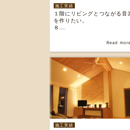
施工実績
１階にリビングとつながる音
を作りたい。
８...
Read mor
施工実績